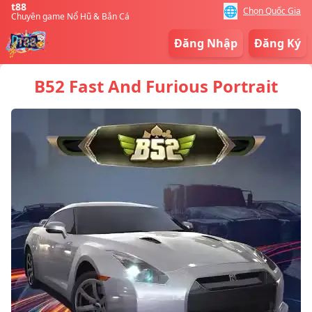
t88
🌐
Chọn Quốc Gia
Chuyên game Nổ Hũ & Bắn Cá
Đăng Nhập
Đăng Ký
B52 Fast And Furious Portrait