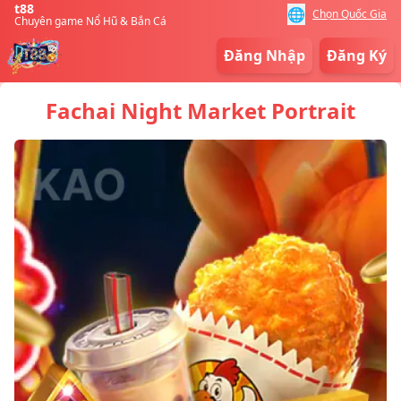
t88
🌐
Chọn Quốc Gia
Chuyên game Nổ Hũ & Bắn Cá
Đăng Nhập
Đăng Ký
Fachai Night Market Portrait