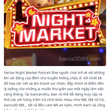
Fachai Night Market Portrait đưa người chơi trở về với không
khí sôi động của đêm chợ truyền thống châu Á. Với thiết kế
đồ họa sắc nét và âm thanh vui nhộn, đây chính là điểm đến
lý tưởng cho những ai muốn thư giãn sau một ngày làm việc
căng thẳng. Tại bancanohu, bạn có thể dễ dàng truy cập và
thử sức với hàng trăm trò chơi khác nhau như t88, t88 nổ hũ,
banca30 t88... tất cả đều cam kết an toàn, minh bạch và công