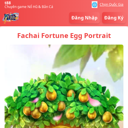
t88
🌐
Chọn Quốc Gia
Chuyên game Nổ Hũ & Bắn Cá
Đăng Nhập
Đăng Ký
Fachai Fortune Egg Portrait